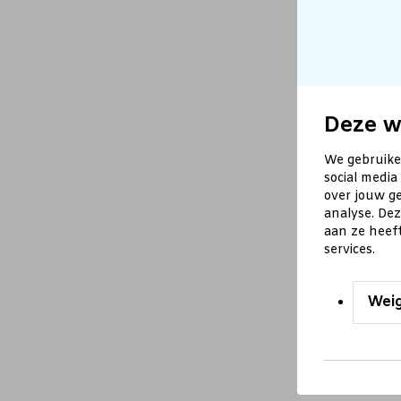
Deze w
We gebruike
social media
over jouw ge
analyse. De
aan ze heef
services.
Wei