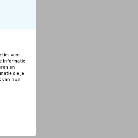
cties voor
e informatie
eren en
atie die je
ik van hun