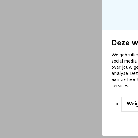
Deze w
We gebruike
social media
over jouw ge
analyse. De
aan ze heef
services.
Wei