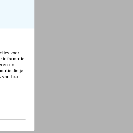
cties voor
e informatie
eren en
atie die je
ik van hun