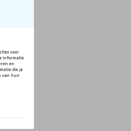
cties voor
e informatie
eren en
atie die je
ik van hun