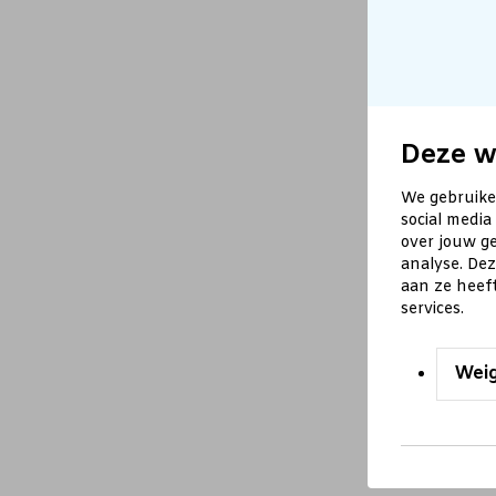
Deze w
We gebruike
social media
over jouw ge
analyse. De
aan ze heef
services.
Wei