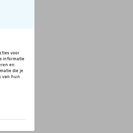
cties voor
e informatie
eren en
atie die je
ik van hun