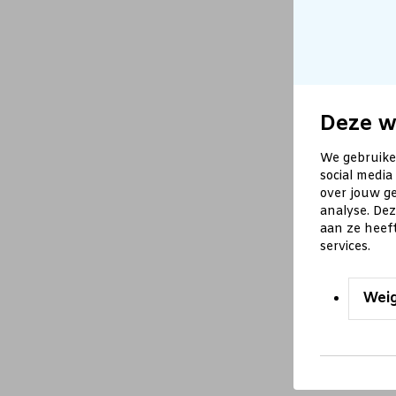
Deze w
We gebruike
social media
over jouw ge
analyse. De
aan ze heef
services.
Wei