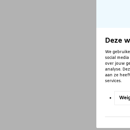
Deze w
We gebruike
social media
over jouw ge
analyse. De
aan ze heef
services.
Wei