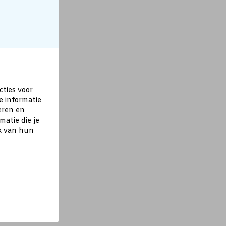
cties voor
e informatie
eren en
atie die je
ik van hun