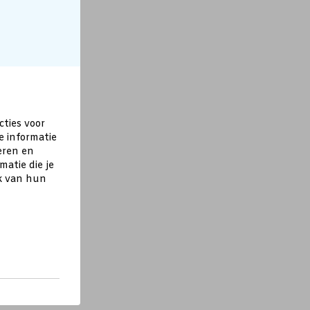
cties voor
e informatie
eren en
atie die je
ik van hun