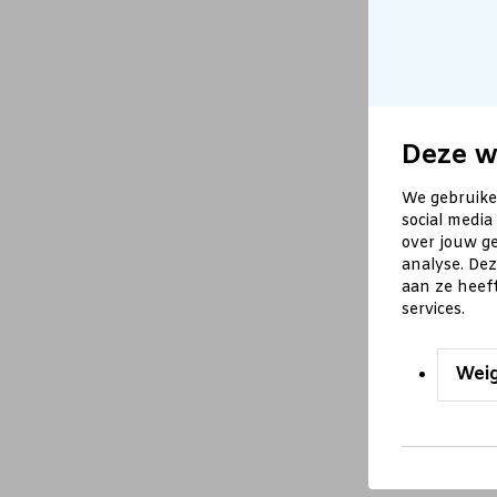
Deze w
We gebruike
social media
over jouw ge
analyse. De
aan ze heef
services.
Wei