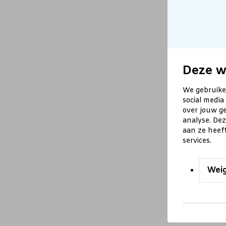
Deze w
We gebruike
social media
over jouw ge
analyse. De
aan ze heef
services.
Wei