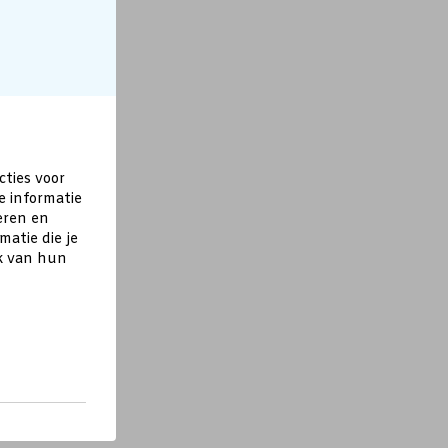
cties voor
e informatie
eren en
atie die je
ik van hun