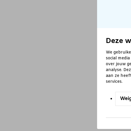
Deze w
We gebruike
social media
over jouw ge
analyse. De
aan ze heef
services.
Wei