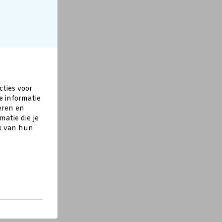
cties voor
e informatie
eren en
atie die je
ik van hun