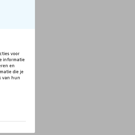
cties voor
e informatie
eren en
atie die je
ik van hun