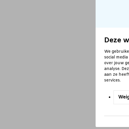
Deze w
We gebruike
social media
over jouw ge
analyse. De
aan ze heef
services.
Wei