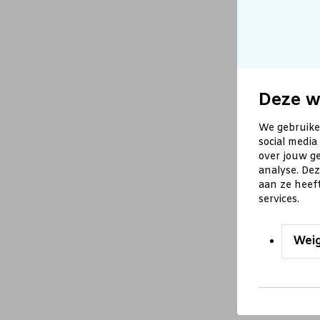
Deze w
We gebruike
social media
over jouw ge
analyse. De
aan ze heef
services.
Wei