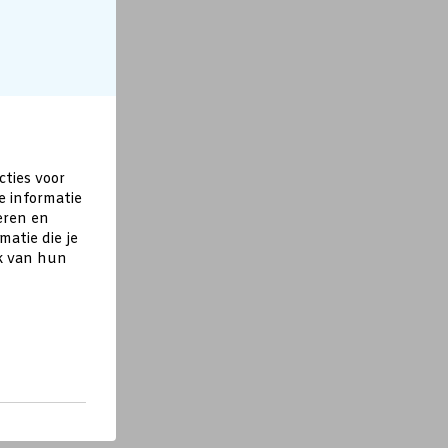
cties voor
e informatie
eren en
atie die je
ik van hun