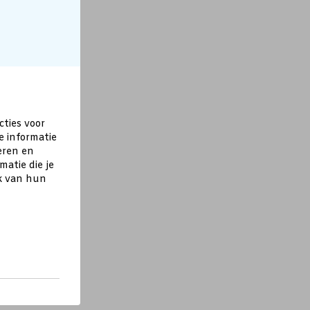
cties voor
e informatie
eren en
atie die je
ik van hun