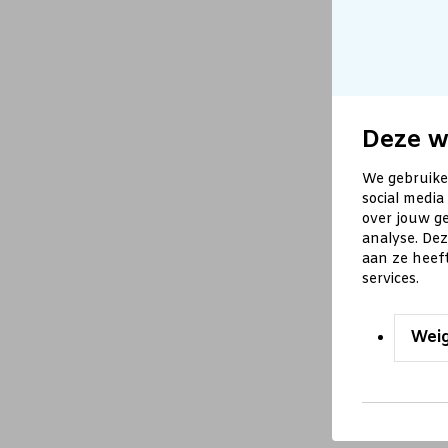
Deze w
We gebruike
social media
over jouw ge
analyse. De
aan ze heef
services.
Wei