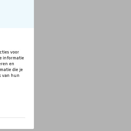
cties voor
e informatie
eren en
atie die je
ik van hun