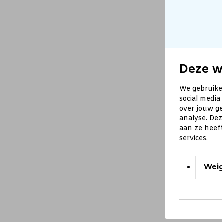
Deze w
We gebruike
social media
over jouw ge
analyse. De
aan ze heef
services.
Wei