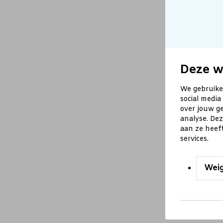
Deze w
We gebruike
social media
over jouw ge
analyse. De
aan ze heef
services.
Wei