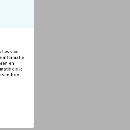
cties voor
e informatie
eren en
atie die je
ik van hun