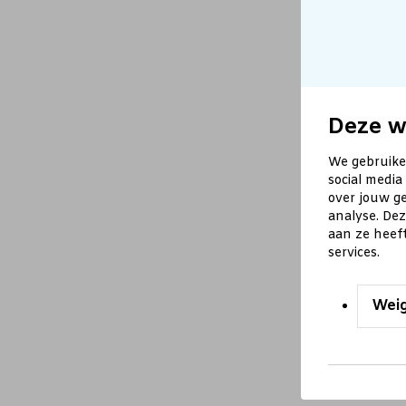
Deze w
We gebruike
social media
over jouw ge
analyse. De
aan ze heef
services.
Wei