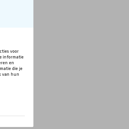
cties voor
e informatie
eren en
atie die je
ik van hun