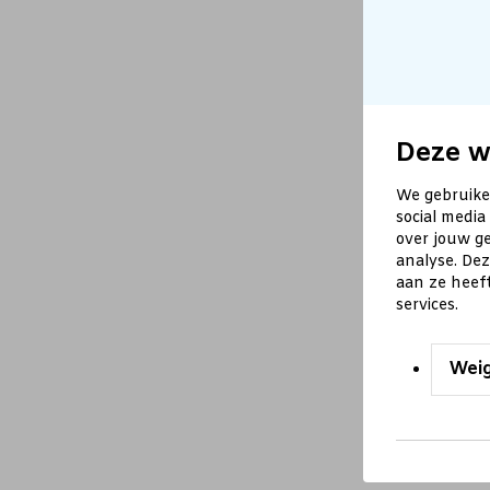
Deze w
We gebruike
social media
over jouw ge
analyse. De
aan ze heef
services.
Wei