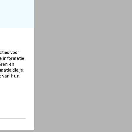
cties voor
e informatie
eren en
atie die je
ik van hun