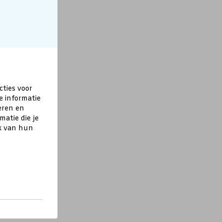
cties voor
e informatie
eren en
atie die je
ik van hun