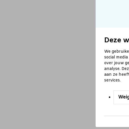
Deze w
We gebruike
social media
over jouw ge
analyse. De
aan ze heef
services.
Wei