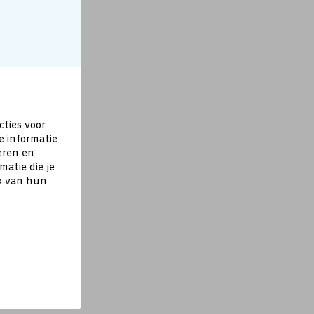
cties voor
e informatie
eren en
atie die je
ik van hun