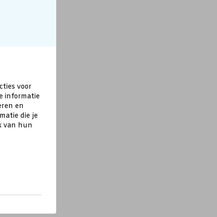
cties voor
e informatie
eren en
atie die je
ik van hun