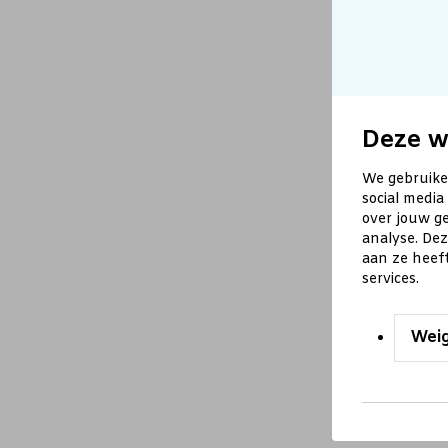
Deze w
We gebruike
social media
over jouw ge
analyse. De
aan ze heef
services.
Wei