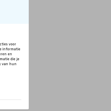
cties voor
e informatie
eren en
atie die je
ik van hun