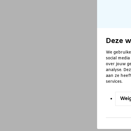
Deze w
We gebruike
social media
over jouw ge
analyse. De
aan ze heef
services.
Wei