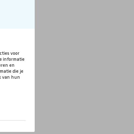
cties voor
e informatie
eren en
atie die je
ik van hun