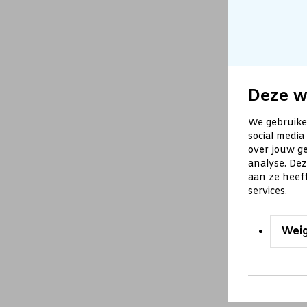
Deze w
We gebruike
social media
over jouw ge
analyse. De
aan ze heef
services.
Wei