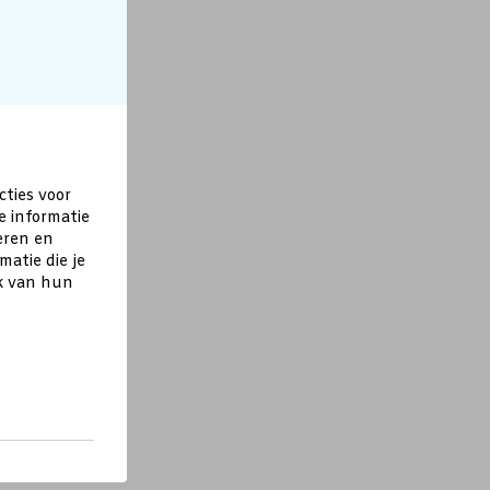
cties voor
e informatie
eren en
atie die je
ik van hun