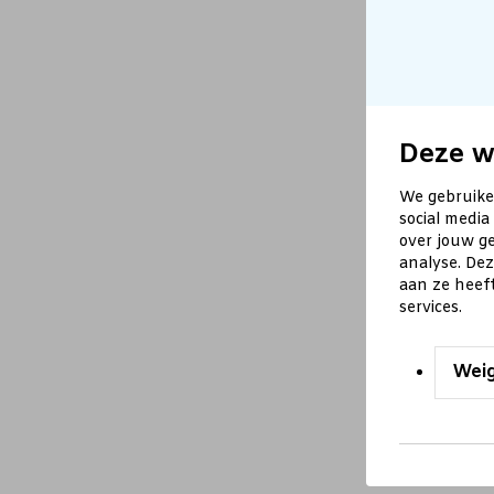
Deze w
We gebruike
social media
over jouw ge
analyse. De
aan ze heef
services.
Wei