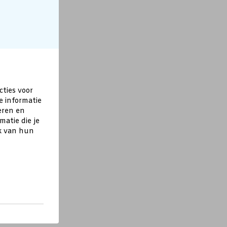
cties voor
e informatie
eren en
atie die je
ik van hun