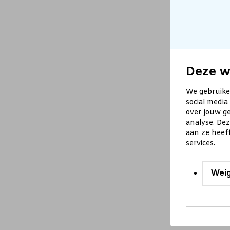
Deze w
We gebruike
social media
over jouw ge
analyse. De
aan ze heef
services.
Wei