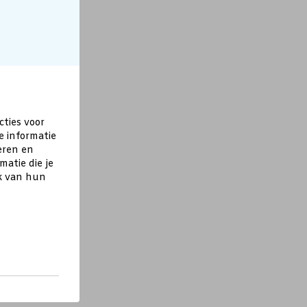
cties voor
e informatie
eren en
atie die je
ik van hun