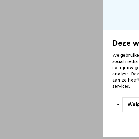
Deze w
We gebruike
social media
over jouw ge
analyse. De
aan ze heef
services.
Wei