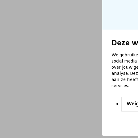
Deze w
We gebruike
social media
over jouw ge
analyse. De
aan ze heef
services.
Wei