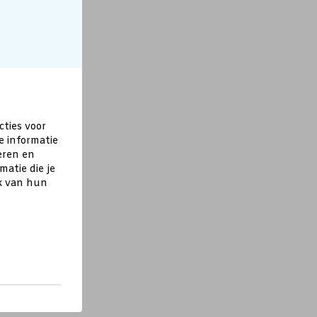
cties voor
e informatie
eren en
atie die je
ik van hun