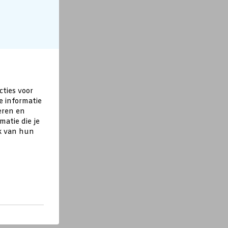
cties voor
e informatie
eren en
atie die je
ik van hun