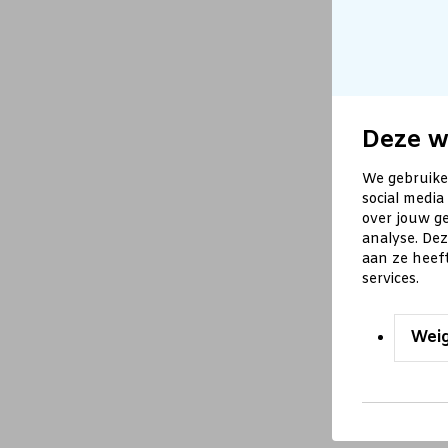
Deze w
We gebruike
social media
over jouw ge
analyse. De
aan ze heef
services.
Wei