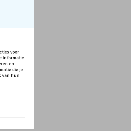
cties voor
e informatie
eren en
atie die je
ik van hun