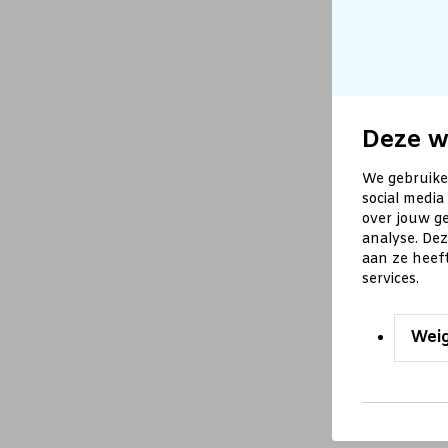
Deze w
We gebruike
social media
over jouw ge
analyse. De
aan ze heef
services.
Wei