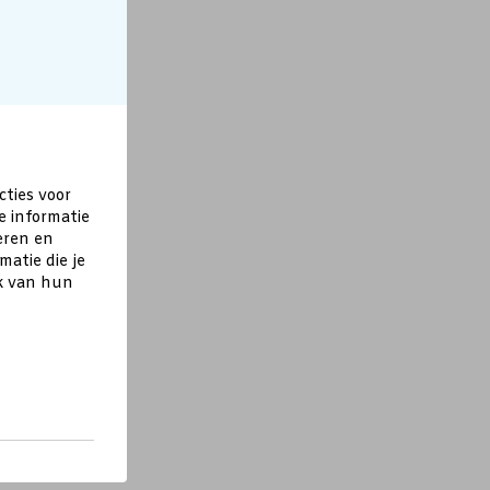
cties voor
e informatie
eren en
atie die je
ik van hun