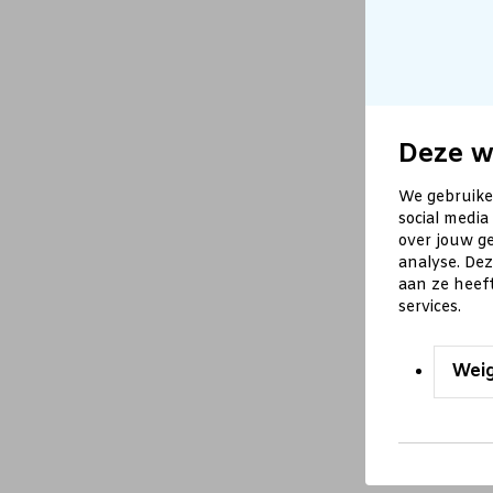
Deze w
We gebruike
social media
over jouw ge
analyse. De
aan ze heef
services.
Wei