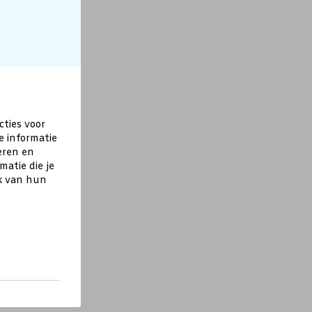
cties voor
e informatie
eren en
atie die je
ik van hun