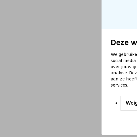
Deze w
We gebruike
social media
over jouw ge
analyse. De
aan ze heef
services.
Wei