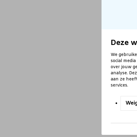
Deze w
We gebruike
social media
over jouw ge
analyse. De
aan ze heef
services.
Wei