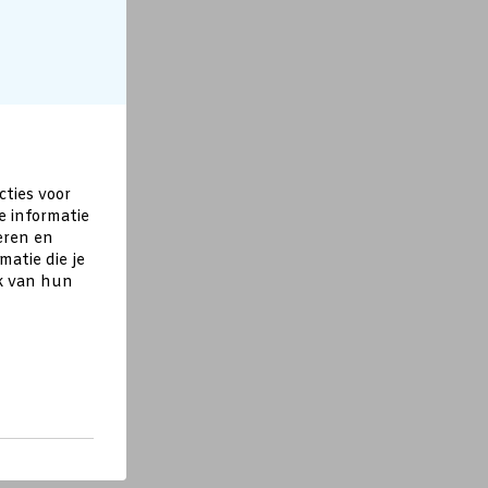
cties voor
e informatie
eren en
atie die je
ik van hun