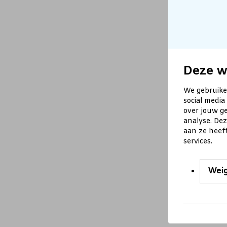
Deze w
We gebruike
social media
over jouw ge
analyse. De
aan ze heef
services.
Wei