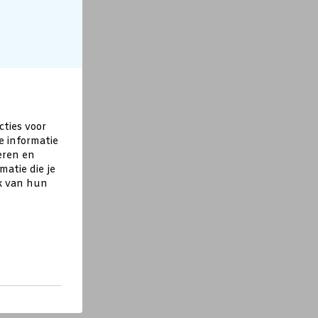
cties voor
e informatie
eren en
atie die je
ik van hun