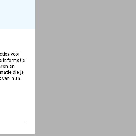
cties voor
e informatie
eren en
atie die je
ik van hun