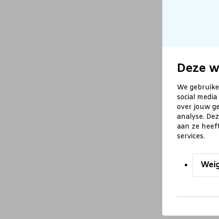
Deze w
We gebruike
social media
over jouw ge
analyse. De
aan ze heef
services.
Wei