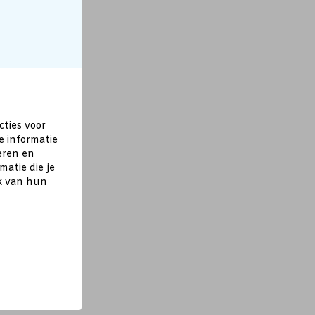
cties voor
e informatie
eren en
atie die je
ik van hun