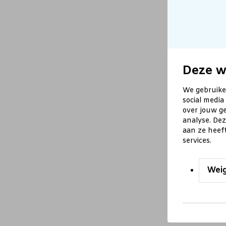
Deze w
We gebruike
social media
over jouw ge
analyse. De
aan ze heef
services.
Wei