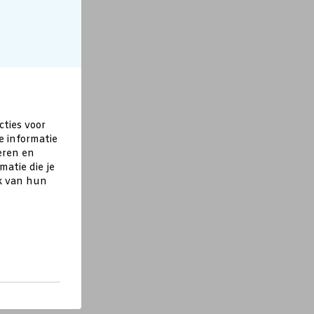
cties voor
e informatie
eren en
atie die je
ik van hun