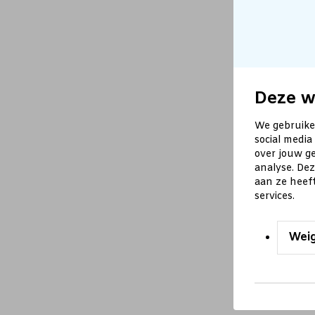
Deze w
We gebruike
social media
over jouw ge
analyse. De
aan ze heef
services.
Wei