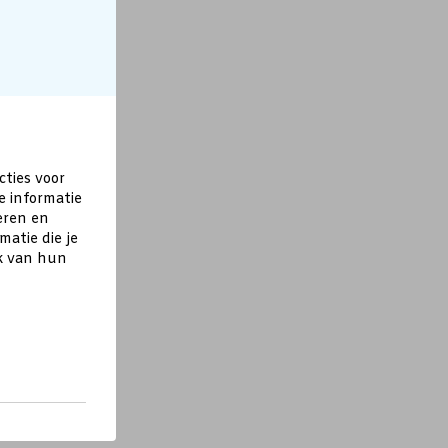
cties voor
e informatie
eren en
atie die je
ik van hun