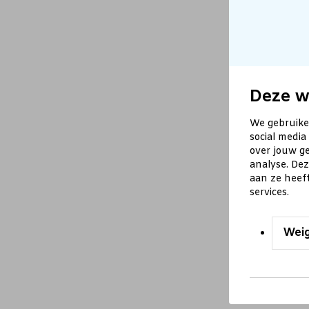
Deze w
We gebruike
social media
over jouw ge
analyse. De
aan ze heef
services.
Wei