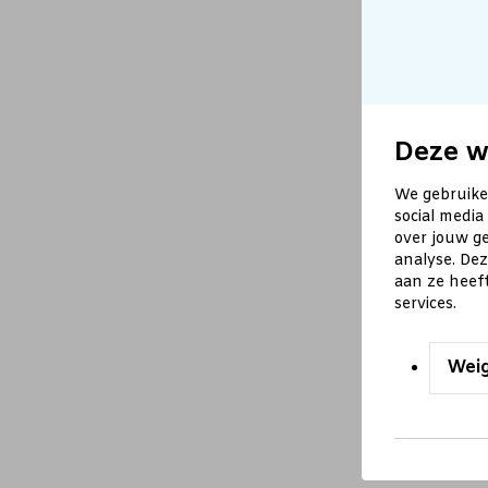
Deze w
We gebruike
social media
over jouw ge
analyse. De
aan ze heef
services.
Wei