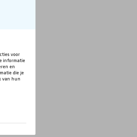
cties voor
e informatie
eren en
atie die je
ik van hun