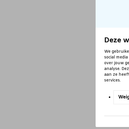
Deze w
We gebruike
social media
over jouw ge
analyse. De
aan ze heef
services.
Wei