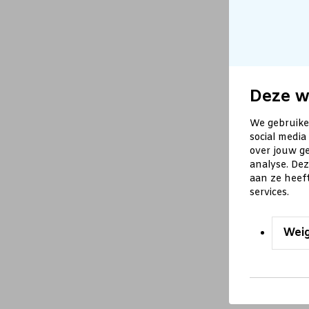
Deze w
We gebruike
social media
over jouw ge
analyse. De
aan ze heef
services.
Wei