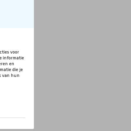
cties voor
e informatie
eren en
atie die je
ik van hun