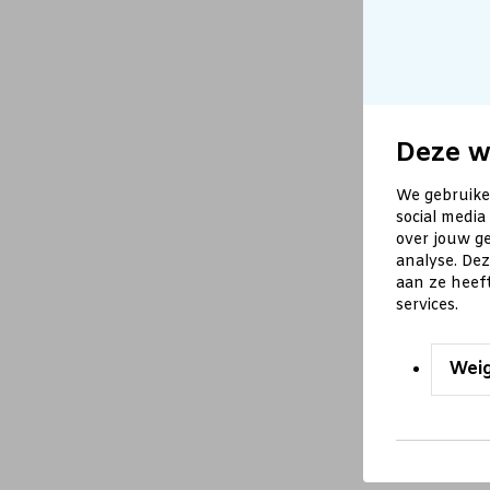
Deze w
We gebruike
social media
over jouw ge
analyse. De
aan ze heef
services.
Wei