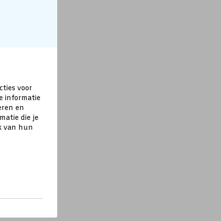
cties voor
e informatie
eren en
atie die je
ik van hun