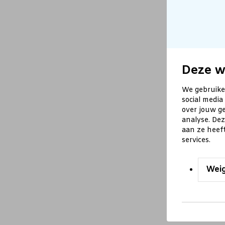
Deze w
We gebruike
social media
over jouw ge
analyse. De
aan ze heef
services.
Wei