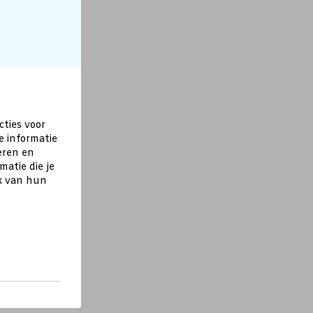
cties voor
e informatie
eren en
atie die je
ik van hun