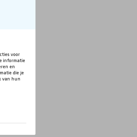
cties voor
e informatie
eren en
atie die je
ik van hun