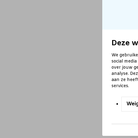
Deze w
We gebruike
social media
over jouw ge
analyse. De
aan ze heef
services.
Wei